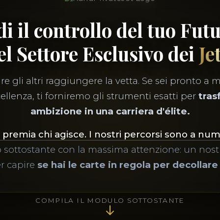
i il controllo del tuo Fut
el Settore Esclusivo dei
Je
e gli altri raggiungere la vetta. Se sei pronto a m
ellenza, ti forniremo gli strumenti esatti per
tras
ambizione in una carriera d'élite.
 premia chi agisce. I nostri percorsi sono a nu
 sottostante con la massima attenzione: un nostr
er capire
se hai le carte in regola per decollare
COMPILA IL MODULO SOTTOSTANTE