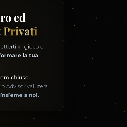
uro ed
t Privati
etterti in gioco e
formare la tua
mero chiuso.
o Advisor valuterà
 insieme a noi.