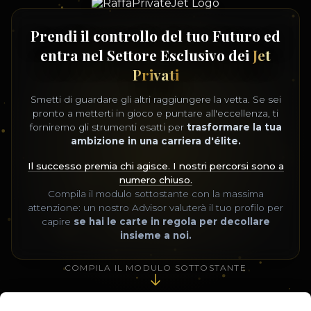
Prendi il controllo del tuo Futuro ed
entra nel Settore Esclusivo dei
Jet
Privati
Smetti di guardare gli altri raggiungere la vetta. Se sei
pronto a metterti in gioco e puntare all'eccellenza, ti
forniremo gli strumenti esatti per
trasformare la tua
ambizione in una carriera d'élite.
Il successo premia chi agisce. I nostri percorsi sono a
numero chiuso.
Compila il modulo sottostante con la massima
attenzione: un nostro Advisor valuterà il tuo profilo per
capire
se hai le carte in regola per decollare
insieme a noi.
COMPILA IL MODULO SOTTOSTANTE