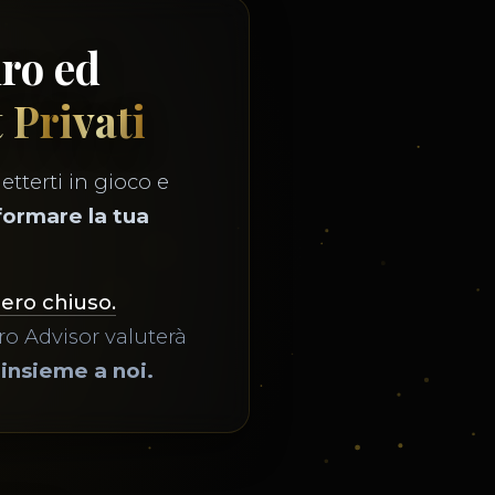
uro ed
t Privati
etterti in gioco e
formare la tua
mero chiuso.
o Advisor valuterà
 insieme a noi.