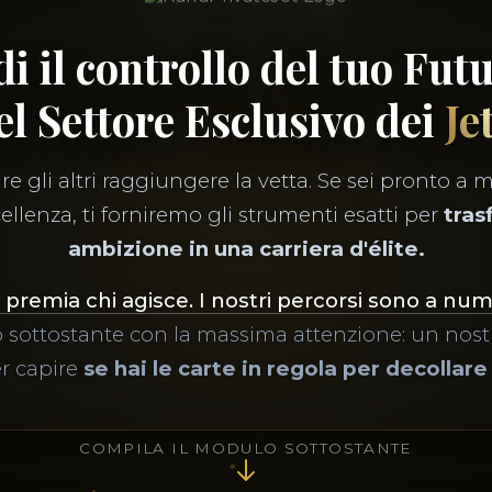
i il controllo del tuo Fut
el Settore Esclusivo dei
Je
e gli altri raggiungere la vetta. Se sei pronto a m
ellenza, ti forniremo gli strumenti esatti per
tras
ambizione in una carriera d'élite.
 premia chi agisce. I nostri percorsi sono a nu
 sottostante con la massima attenzione: un nostr
er capire
se hai le carte in regola per decollare
COMPILA IL MODULO SOTTOSTANTE