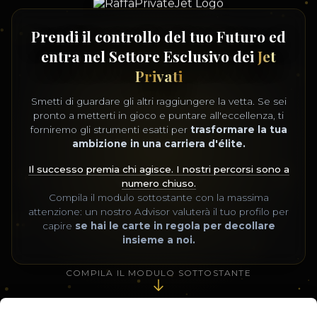
Prendi il controllo del tuo Futuro ed
entra nel Settore Esclusivo dei
Jet
Privati
Smetti di guardare gli altri raggiungere la vetta. Se sei
pronto a metterti in gioco e puntare all'eccellenza, ti
forniremo gli strumenti esatti per
trasformare la tua
ambizione in una carriera d'élite.
Il successo premia chi agisce. I nostri percorsi sono a
numero chiuso.
Compila il modulo sottostante con la massima
attenzione: un nostro Advisor valuterà il tuo profilo per
capire
se hai le carte in regola per decollare
insieme a noi.
COMPILA IL MODULO SOTTOSTANTE