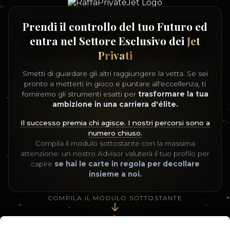
Prendi il controllo del tuo Futuro ed
entra nel Settore Esclusivo dei
Jet
Privati
Smetti di guardare gli altri raggiungere la vetta. Se sei
pronto a metterti in gioco e puntare all'eccellenza, ti
forniremo gli strumenti esatti per
trasformare la tua
ambizione in una carriera d'élite.
Il successo premia chi agisce. I nostri percorsi sono a
numero chiuso.
Compila il modulo sottostante con la massima
attenzione: un nostro Advisor valuterà il tuo profilo per
capire
se hai le carte in regola per decollare
insieme a noi.
COMPILA IL MODULO SOTTOSTANTE