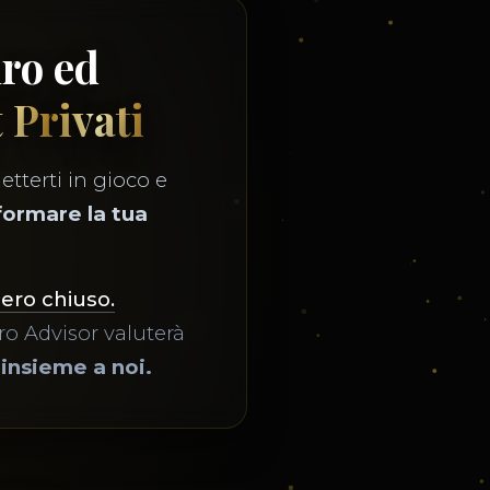
uro ed
t Privati
etterti in gioco e
formare la tua
mero chiuso.
o Advisor valuterà
 insieme a noi.