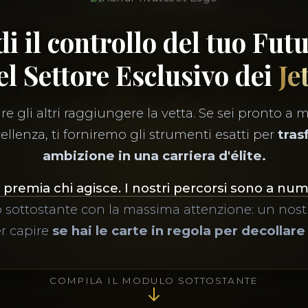
i il controllo del tuo Fut
el Settore Esclusivo dei
Je
e gli altri raggiungere la vetta. Se sei pronto a m
ellenza, ti forniremo gli strumenti esatti per
tras
ambizione in una carriera d'élite.
 premia chi agisce. I nostri percorsi sono a nu
 sottostante con la massima attenzione: un nostr
er capire
se hai le carte in regola per decollare
COMPILA IL MODULO SOTTOSTANTE