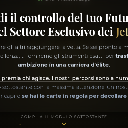
i il controllo del tuo Fut
el Settore Esclusivo dei
Je
e gli altri raggiungere la vetta. Se sei pronto a m
ellenza, ti forniremo gli strumenti esatti per
tras
ambizione in una carriera d'élite.
 premia chi agisce. I nostri percorsi sono a nu
 sottostante con la massima attenzione: un nostr
er capire
se hai le carte in regola per decollare
COMPILA IL MODULO SOTTOSTANTE