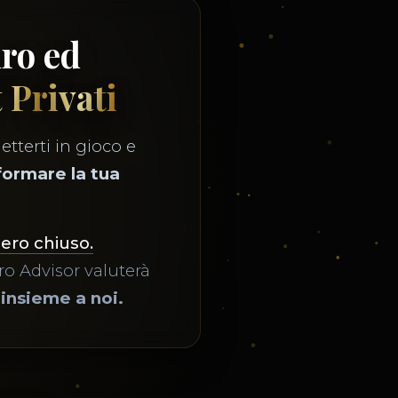
uro ed
t Privati
etterti in gioco e
formare la tua
mero chiuso.
o Advisor valuterà
 insieme a noi.